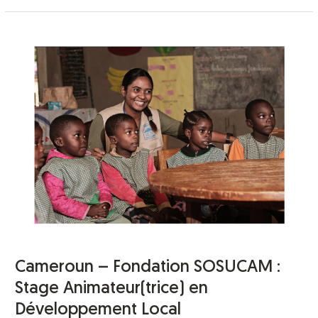
Cameroun
–
Fondation
SOSUCAM
:
Stage
Animateur(trice)
en
Développement
Local
Cameroun – Fondation SOSUCAM :
Stage Animateur(trice) en
Développement Local