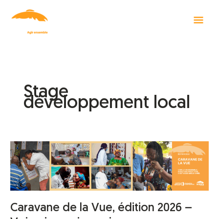
Aller
Men
au
contenu
Princ
Stage
développement local
Caravane
de
la
Vue,
édition
2026
Caravane de la Vue, édition 2026 –
–