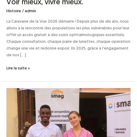
Voir mieux, vivre mieux.
Voir
mieux,
Histoire
/
admin
vivre
mieux.
La Caravane de la Vue 2026 démarre ! Depuis plus de dix ans, nous
allons à la rencontre des populations les plus vulnérables pour leur
offrir un accès gratuit à des soins ophtalmologiques essentiels.
Chaque consultation, chaque paire de lunettes, chaque opération
change une vie et redonne espoir. En 2025, grâce à l’engagement
de nos […]
Lire la suite »
Gabon
–
Fondation
SMAG
:
Stage
Animateur(trice)