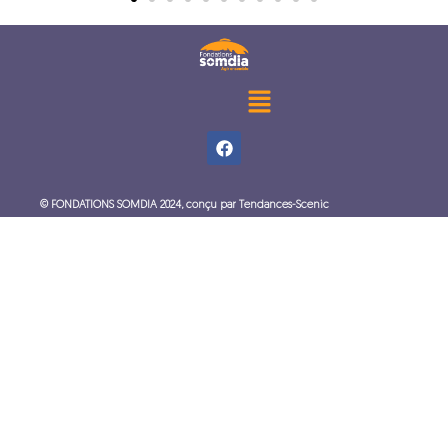
Menu
F
a
c
e
b
©
FONDATIONS SOMDIA
2024,
conçu par Tendances-Scenic
o
o
k