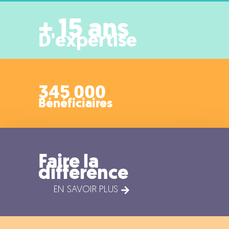
+ 15 ans
D'expertise
345 000
Bénéficiaires
Faire la
différence
EN SAVOIR PLUS