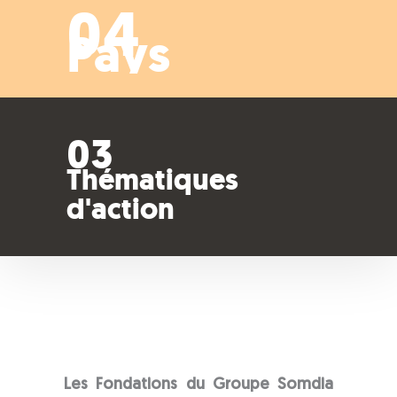
04
Pays
03
Thématiques
d'action
Les Fondations du Groupe Somdia