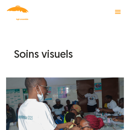
Aller
Men
au
contenu
Princ
Soins visuels
Togo
–
Caravane
de
la
Vue
2025
à