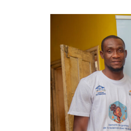
Congo
–
Fondation
SARIS
:
Stage
Animateur(trice)
en
Développement
Local