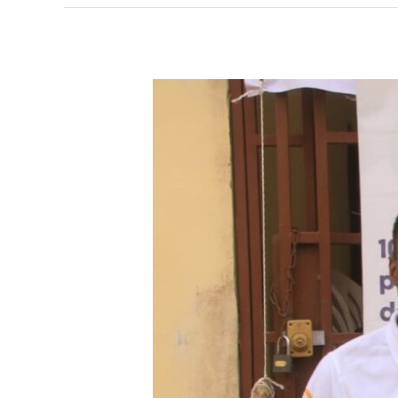
Gabon
–
Fondation
SMAG
:
Stage
Animateur(trice)
en
Développement
Local