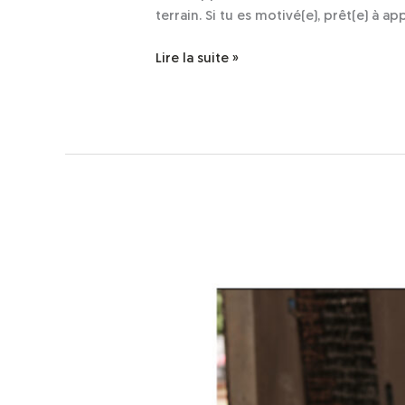
terrain. Si tu es motivé(e), prêt(e) à a
Lire la suite »
Cameroun
–
Fondation
SOSUCAM
:
Stage
Animateur(trice)
en