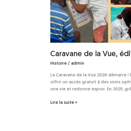
édition
2026
–
Voir
mieux,
vivre
mieux.
Caravane de la Vue, édi
Histoire
/
admin
La Caravane de la Vue 2026 démarre ! D
offrir un accès gratuit à des soins o
une vie et redonne espoir. En 2025, g
Lire la suite »