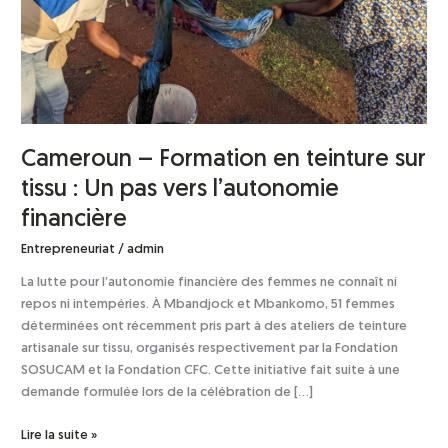
Un
pas
vers
l’autonomie
financière
Cameroun – Formation en teinture sur
tissu : Un pas vers l’autonomie
financière
Entrepreneuriat
/
admin
La lutte pour l’autonomie financière des femmes ne connaît ni
repos ni intempéries. À Mbandjock et Mbankomo, 51 femmes
déterminées ont récemment pris part à des ateliers de teinture
artisanale sur tissu, organisés respectivement par la Fondation
SOSUCAM et la Fondation CFC. Cette initiative fait suite à une
demande formulée lors de la célébration de […]
Lire la suite »