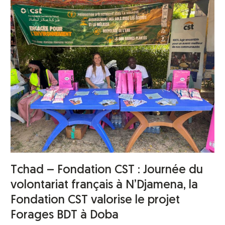
Tchad
–
Fondation
CST
:
Journée
du
volontariat
français
à
N’Djamena,
la
Fondation
CST
valorise
Tchad – Fondation CST : Journée du
le
projet
volontariat français à N’Djamena, la
Forages
Fondation CST valorise le projet
BDT
Forages BDT à Doba
à