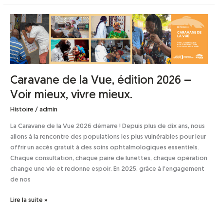
Caravane
de
la
Vue,
édition
2026
Caravane de la Vue, édition 2026 –
–
Voir mieux, vivre mieux.
Voir
mieux,
Histoire
/
admin
vivre
mieux.
La Caravane de la Vue 2026 démarre ! Depuis plus de dix ans, nous
allons à la rencontre des populations les plus vulnérables pour leur
offrir un accès gratuit à des soins ophtalmologiques essentiels.
Chaque consultation, chaque paire de lunettes, chaque opération
change une vie et redonne espoir. En 2025, grâce à l’engagement
de nos
Lire la suite »