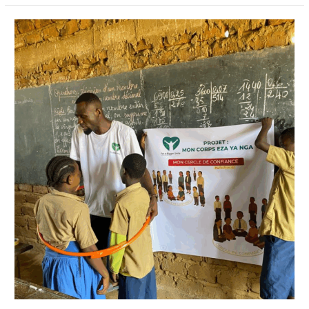
Pulse
des
Fondations
–
Février
2026